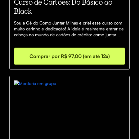
Curso de Cartões: Do Básico ao
Black
Sou a Gê do Como Juntar Milhas e criei esse curso com 
muito carinho e dedicação! A ideia é realmente entrar de 
cabeça no mundo de cartões de crédito: como juntar 
pontos/milhas, entrar em sala vip, seguros, benefícios e 
muito mais! Você terá aulas explicativas, conteúdo 
escrito, materiais de apoio e materiais de sites. Bora 
Comprar por R$ 97,00 (em até 12x)
começar e se surpreender!