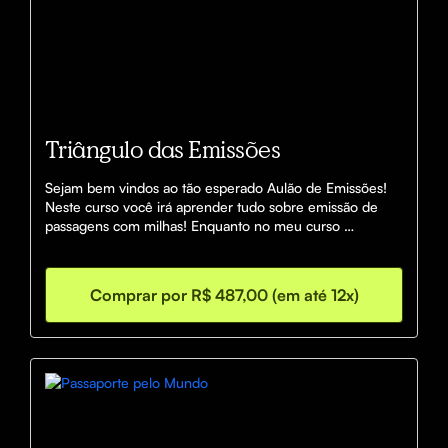
Triângulo das Emissões
Sejam bem vindos ao tão esperado Aulão de Emissões! 
Neste curso você irá aprender tudo sobre emissão de 
passagens com milhas! Enquanto no meu curso 
Passaporte pelo Mundo eu te ensino tudo do mundo das 
milhas do básico ao avançado, aqui no Aulão de 
Emissões você irá aprender a emitir as melhores 
Comprar por R$ 487,00 (em até 12x)
passagens na prática com muitas dicas maravilhosas!