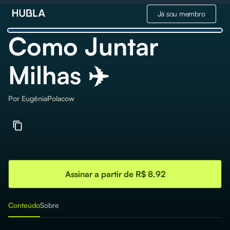
Já sou membro
Como Juntar
Milhas ✈️
Por
EugêniaPolacow
Assinar a partir de R$ 8,92
Conteúdo
Sobre