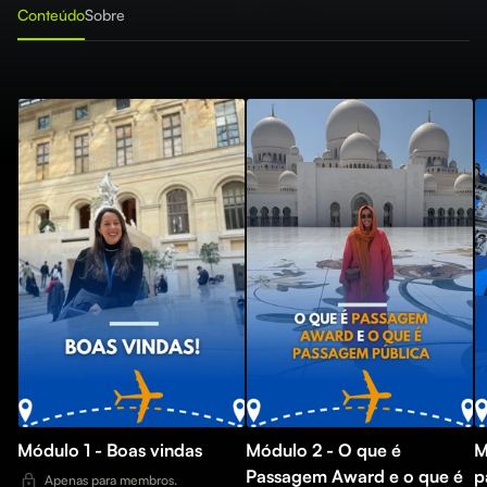
Conteúdo
Sobre
Módulo 1 - Boas vindas
Módulo 2 - O que é
M
Passagem Award e o que é
p
Apenas para membros.