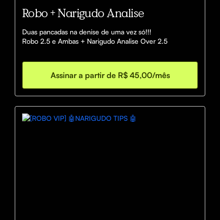
Robo + Narigudo Analise
Duas pancadas na denise de uma vez só!!! 

Robo 2.5 e Ambas + Narigudo Analise Over 2.5
Assinar a partir de R$ 45,00/mês