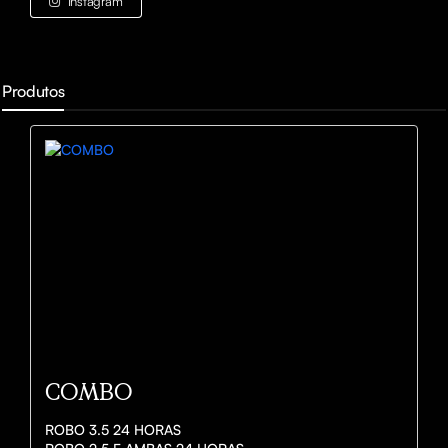
Instagram
Produtos
COMBO
ROBO 3.5 24 HORAS
