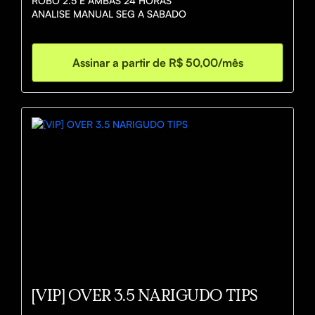
ROBO 2.5 E AMBAS 24 HORAS 

ANALISE MANUAL SEG A SABADO
Assinar a partir de R$ 50,00/mês
[VIP] OVER 3.5 NARIGUDO TIPS