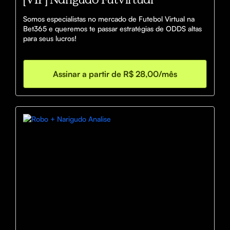
Somos especialistas no mercado de Futebol Virtual na 
Bet365 e queremos te passar estratégias de ODDS altas 
para seus lucros!
Assinar a partir de R$ 28,00/mês