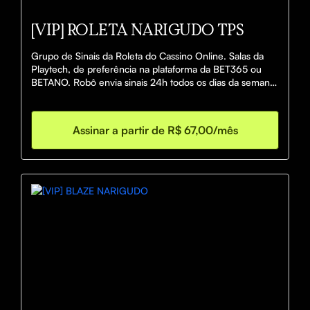
[VIP] ROLETA NARIGUDO TPS
Grupo de Sinais da Roleta do Cassino Online. Salas da 
Playtech, de preferência na plataforma da BET365 ou 
BETANO. Robô envia sinais 24h todos os dias da semana 
com acertividade acima de 96%.

Entradas em Impar ou Par, Altos e Baixos. Não fazemos 
Assinar a partir de R$ 67,00/mês
em colunas porque entendemos que quando o red vem 
leva a banca TODA!!!