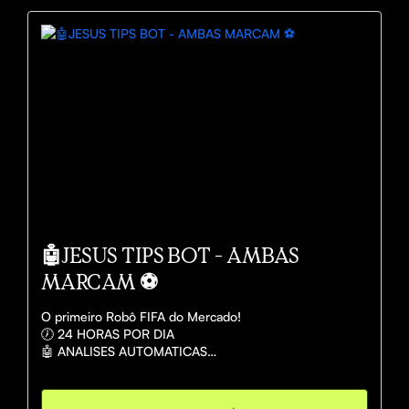
🎮 TODAS AS LIGAS DE E-SOCCER FIFA

🤖JESUS TIPS BOT - AMBAS
MARCAM ⚽️
O primeiro Robô FIFA do Mercado! 

🕖 24 HORAS POR DIA

🤖 ANALISES AUTOMATICAS

🎮 TIPS PRÉ-LIVE ´

⚽ DIRETO PELO TELEGRAM 

✅ RESOLUÇÃO AUTOMÁTICA DE ENTRADAS
