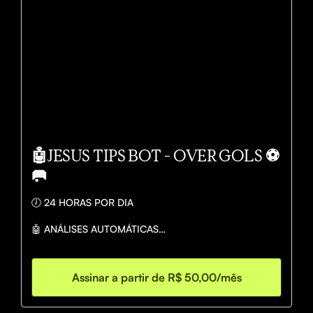
🤖JESUS TIPS BOT - OVER GOLS ⚽️
🥅
🕖 24 HORAS POR DIA

🤖 ANÁLISES AUTOMÁTICAS

⚽ DIRETO PELO TELEGRAM

Assinar a partir de R$ 50,00/mês
✅ RESOLUÇÃO AUTOMÁTICA DE ENTRADAS

📊 MERCADO AMBAS MARCAM 
