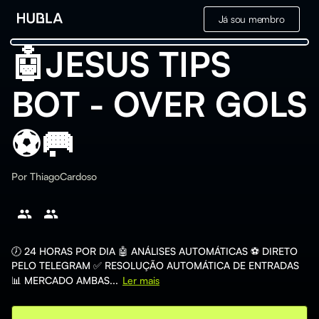
Já sou membro
🤖JESUS TIPS
BOT - OVER GOLS
⚽️🥅
Por
ThiagoCardoso
🕖 24 HORAS POR DIA 🤖 ANÁLISES AUTOMÁTICAS ⚽ DIRETO
PELO TELEGRAM ✅ RESOLUÇÃO AUTOMÁTICA DE ENTRADAS
📊 MERCADO AMBAS...
Ler mais