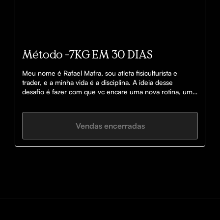
Método -7KG EM 30 DIAS
Meu nome é Rafael Mafra, sou atleta fisiculturista e 
trader, e a minha vida é a disciplina. A ideia desse 
desafio é fazer com que vc encare uma nova rotina, uma 
rotina saudável, com alimentação e exercícios regulares, 
e como forma de pagamento vc perde 7kg, e ai vc aceita 
esse desafio? está disposto a pagar o preço?
Vendas encerradas