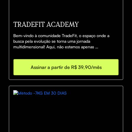
TRADEFIT ACADEMY
Bem-vindo à comunidade TradeFit, o espaço onde a 
busca pela evolução se torna uma jornada 
multidimensional! Aqui, não estamos apenas 
comprometidos com o crescimento financeiro, mas 
também com o desenvolvimento pessoal, espiritual, 
estético e da saúde. Seja parte de um movimento que 
Assinar a partir de R$ 39,90/mês
valoriza a totalidade do ser.
