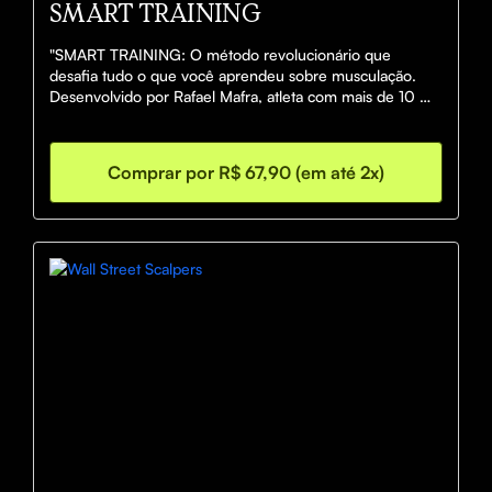
SMART TRAINING
"SMART TRAINING: O método revolucionário que 
desafia tudo o que você aprendeu sobre musculação. 
Desenvolvido por Rafael Mafra, atleta com mais de 10 
anos de experiência, este guia revela como construir 
músculos reais em metade do tempo, treinando menos 
e crescendo mais. Baseado em ciência e resultados 
Comprar por R$ 67,90 (em até 2x)
comprovados, não em modismos. Para pessoas normais 