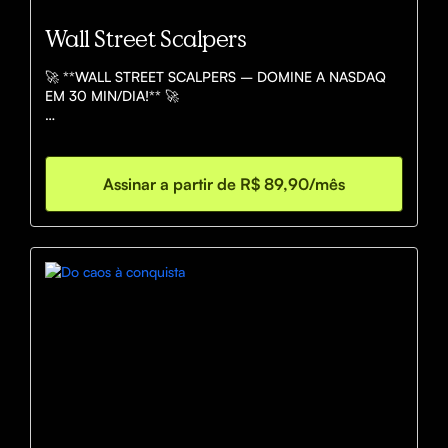
Wall Street Scalpers
🚀 **WALL STREET SCALPERS – DOMINE A NASDAQ 
EM 30 MIN/DIA!** 🚀  

Operamos scalping na NASDAQ, capturando 
movimentos rápidos e precisos. De segunda a sexta, em 
apenas 30 min, buscamos **renda extra, consistência e 
Assinar a partir de R$ 89,90/mês
acesso a mesas proprietárias**. Método validado, 
gerenciamento de risco profissional e comunidade de 
elite. **Junte-se a nós!**