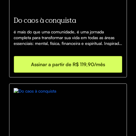
Do caos à conquista
é mais do que uma comunidade, é uma jornada 
completa para transformar sua vida em todas as áreas 
essenciais: mental, física, financeira e espiritual. Inspirada 
em histórias reais de superação e moldada para oferecer 
suporte prático, a comunidade reúne conteúdos e 
práticas que ajudam você a enfrentar os desafios diários 
Assinar a partir de R$ 119,90/mês
com resiliência e disciplina