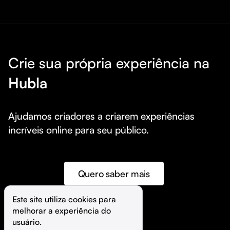
falta de dinheiro, a falta de tempo e energia para viver 
uma vida abundante.

FAÇA PARTE DA ÚNICA COMUNIDADE DE MULHERES 
FOCADAS EM CRESCER E ENRIQUECER JUNTAS!
Crie sua própria experiência na
Hubla
Ajudamos criadores a criarem experiências 
incríveis online para seu público.
Quero saber mais
Este site utiliza cookies para 
melhorar a experiência do 
©️
Hubla Tecnologia Ltda • 
2026
usuário.