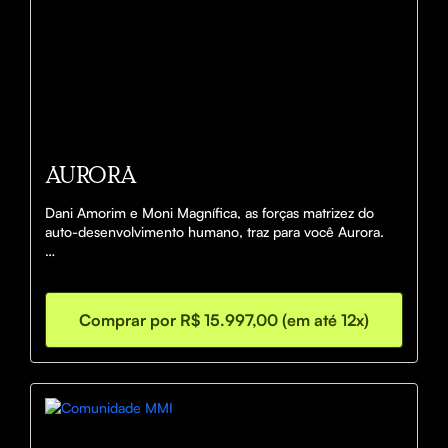
AURORA
Dani Amorim e Moni Magnífica, as forças matrizez do

auto-desenvolvimento humano, traz para você Aurora.

Nossa Master Mind nasceu para aliviar as dores das 
transformações

mentais, financeiras, espirituais e físicas, guiando-o em

Comprar por R$ 15.997,00 (em até 12x)
direção a uma vida plena.