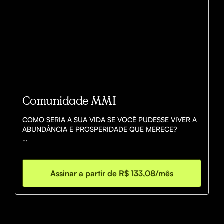
Comunidade MMI
COMO SERIA A SUA VIDA SE VOCÊ PUDESSE VIVER A 
ABUNDÂNCIA E PROSPERIDADE QUE MERECE?

- Com mais tempo para passar com seus filhos e sua 
família

- Com mais dinheiro para realizar seus sonhos

Assinar a partir de R$ 133,08/mês
- Com mais liberdade para viajar e descansar quando 
você quiser

Um grupo de mulheres comuns, como eu e você, 
entenderam como deixar para trás o esgotamento, a 