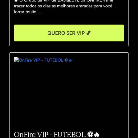
trazer todos os dias as melhores entradas para você 
forrar muito!

🏀 Além da NBA, trabalhamos com outros mercados no 
Basquete: WNBA e Ligas Europeias!

QUERO SER VIP 🏀
🤑 Odds Altas

✅ Bilhetes Simples

📊 Análises/Notícias dos Jogos

🎯 Investimento e retorno, com foco no longo prazo!
OnFire VIP - FUTEBOL ⚽️🔥