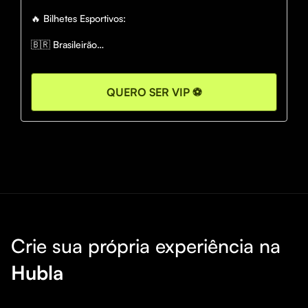
🔥 Bilhetes Esportivos:

🇧🇷 Brasileirão

🌎 Ligas Europeias

🌎 Copa do Mundo

🟨 Cartão

QUERO SER VIP ⚽️
🥅 Chutes

🦶 Desarmes

🤑 Odds Altas e Simples

E aí, bora forrar? 🔥
Crie sua própria experiência na
Hubla