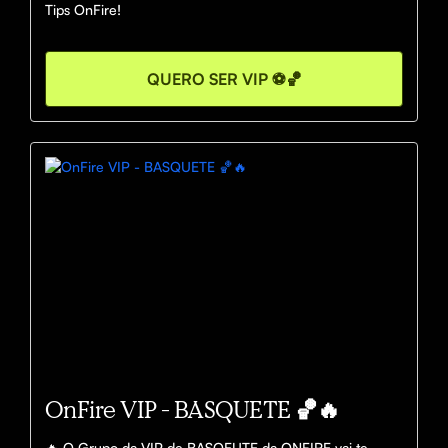
Tips OnFire!
QUERO SER VIP ⚽️🏀
OnFire VIP - BASQUETE 🏀🔥
🔥 O Grupo da VIP de BASQEUTE da ONFIRE vai te 