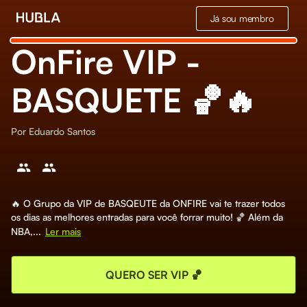
Já sou membro
OnFire VIP -
BASQUETE 🏀🔥
Por
Eduardo Santos
🔥 O Grupo da VIP de BASQEUTE da ONFIRE vai te trazer todos
os dias as melhores entradas para você forrar muito! 🏀 Além da
NBA,...
Ler mais
QUERO SER VIP 🏀