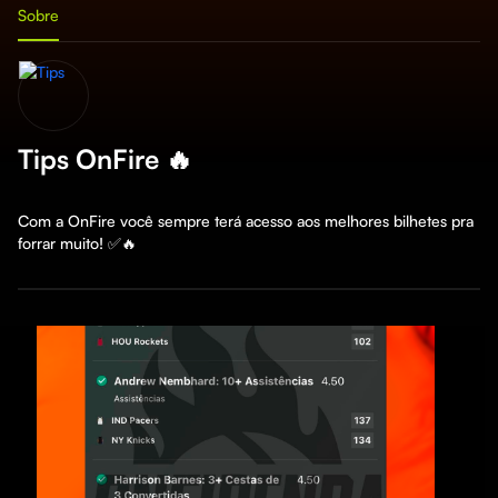
Sobre
Tips OnFire 🔥
Com a OnFire você sempre terá acesso aos melhores bilhetes pra 
forrar muito! ✅🔥