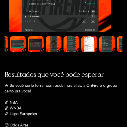
Resultados que você pode esperar
🔥 Se você curte forrar com odds mais altas, a OnFire é o grupo 
certo pra você!

🏀 NBA

🏀 WNBA

🏀 Ligas Europeias

🤑 Odds Altas
