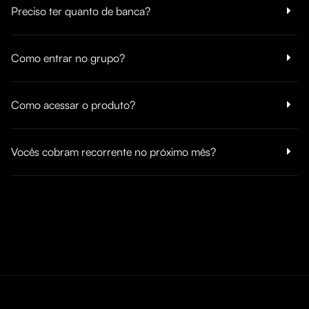
Preciso ter quanto de banca?
Como entrar no grupo?
Como acessar o produto?
Vocês cobram recorrente no próximo mês?