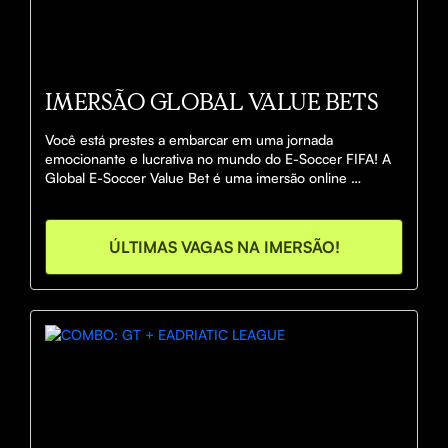
IMERSÃO GLOBAL VALUE BETS
Você está prestes a embarcar em uma jornada 
emocionante e lucrativa no mundo do E-Soccer FIFA! A 
Global E-Soccer Value Bet é uma imersão online 
exclusiva, projetada para ensinar a você como trabalhar 
o mercado de forma estratégica, identificar 
oportunidades valiosas e lucrar com inteligência, 
ÚLTIMAS VAGAS NA IMERSÃO!
independentemente de onde você esteja no mundo.