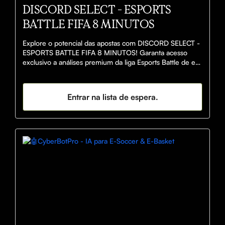
DISCORD SELECT - ESPORTS
BATTLE FIFA 8 MINUTOS
Explore o potencial das apostas com DISCORD SELECT - 
ESPORTS BATTLE FIFA 8 MINUTOS! Garanta acesso 
exclusivo a análises premium da liga Esports Battle de e-
Soccer em chamadas de voz diretas com nossos 
especialistas. Com uma stake mínima de R$400, você 
recebe informações antecipadas e estratégias 
Entrar na lista de espera.
personalizadas para potencializar seus ganhos. Desfrute 
de 8 minutos intensos de insights valiosos e eleve suas 
apostas a um novo patamar. Apenas 10 vagas 
disponíveis. Prepare-se para a vitória com Discord 
Select! 🚀⚽💰