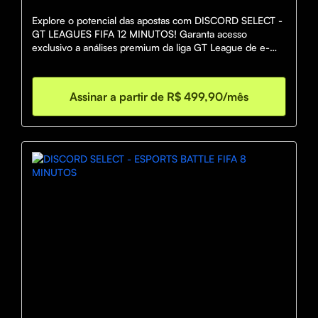
Explore o potencial das apostas com DISCORD SELECT - 
GT LEAGUES FIFA 12 MINUTOS! Garanta acesso 
exclusivo a análises premium da liga GT League de e-
Soccer em chamadas de voz diretas com nossos 
especialistas. Com uma stake mínima de R$500, você 
recebe informações antecipadas e estratégias 
Assinar a partir de R$ 499,90/mês
personalizadas para potencializar seus ganhos. Desfrute 
de 8 minutos intensos de insights valiosos e eleve suas 
apostas a um novo patamar. Apenas 10 vagas 
disponíveis. Prepare-se para a vitória com Discord 
Select! 🚀⚽💰