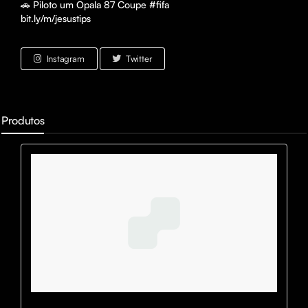
🚗 Piloto um Opala 87 Coupe #fifa

bit.ly/m/jesustips
Instagram
Twitter
Produtos