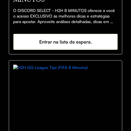
O DISCORD SELECT - H2H 8 MINUTOS oferece a você 
o acesso EXCLUSIVO às melhores dicas e estratégias 
para apostar. Aproveite análises detalhadas, dicas em 
tempo real e insights de especialistas que irão 
MAXIMIZAR suas chances de sucesso no mercado de 
apostas!

Entrar na lista de espera.
Poucas vagas restantes.

NÃO PERCA TEMPO E VEM LUCRAR COM A GENTE!