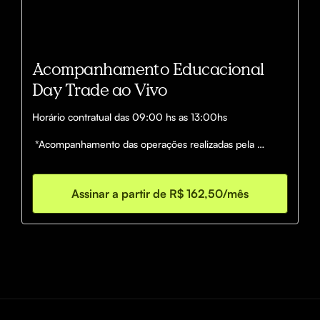
Acompanhamento Educacional
Day Trade ao Vivo
Horário contratual das 09:00 hs as 13:00hs

 *Acompanhamento das operações realizadas pela 
Tatiana, com explicação em tempo real do raciocínio e 
da gestão de risco. Conteúdo com finalidade 
educacional e demonstrativa. Não há recomendação de 
Assinar a partir de R$ 162,50/mês
investimento.