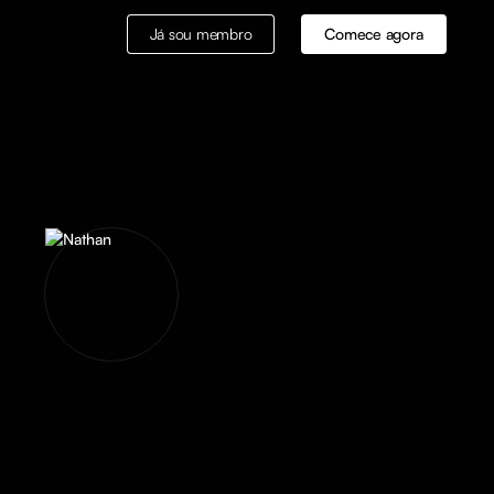
Já sou membro
Comece agora