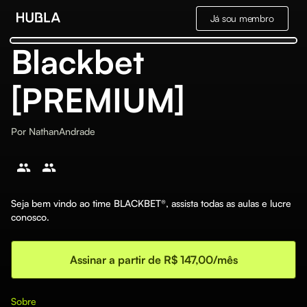
Já sou membro
Blackbet
[PREMIUM]
Por
NathanAndrade
Seja bem vindo ao time BLACKBET®, assista todas as aulas e lucre
conosco.
Assinar a partir de R$ 147,00/mês
Sobre