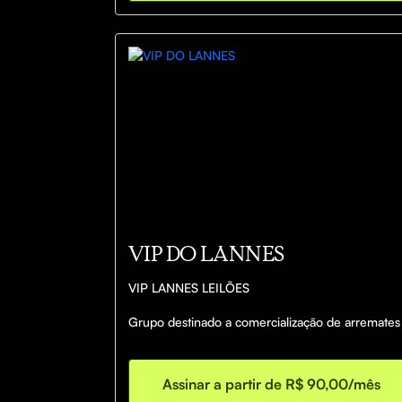
VIP DO LANNES
VIP LANNES LEILÕES 

Grupo destinado a comercialização de arremates 
já, efetuados em leilões, por nosso membros da 
assessoria.

Assinar a partir de R$ 90,00/mês
Ofertamos veículos com margem de lucro acima 