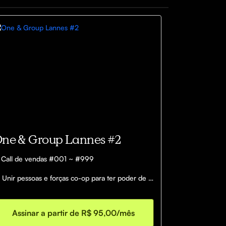
ne & Group Lannes #2
 Call de vendas #001 ~ #999

 Unir pessoas e forças co-op para ter poder de 
mpra em alta escala e reduzir custos 
mentando margens. 

Assinar a partir de R$ 95,00/mês
 Capital: à partir de R$500,00 
