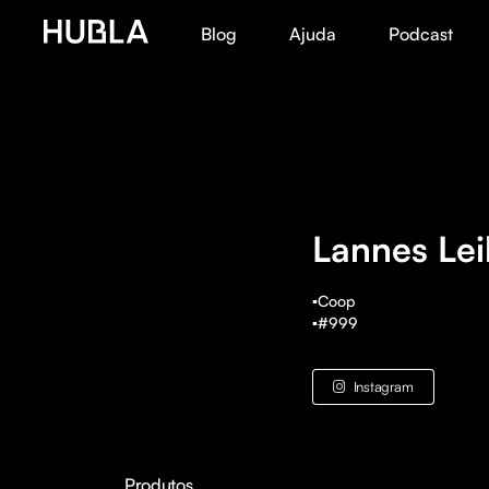
Blog
Ajuda
Podcast
Lannes Lei
▪️Coop 

▪️#999
Instagram
Produtos