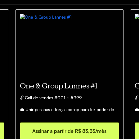
One & Group Lannes #1
O
🔓 Call de vendas #001 ~ #999

🔓
💼 Unir pessoas e forças co-op para ter poder de 
💼
compra em alta escala e reduzir custos 
co
aumentando margens. 

au
Assinar a partir de R$ 83,33/mês
💰 Capital: à partir de R$1000,00

💰