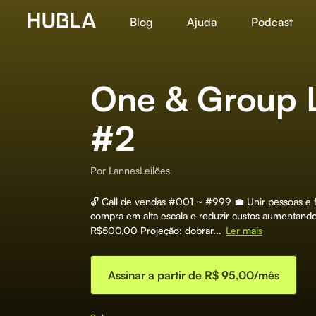
Blog
Ajuda
Podcast
One & Group 
#2
Por
LannesLeilões
🔓 Call de vendas #001 ~ #999 💼 Unir pessoas e f
compra em alta escala e reduzir custos aumentando 
R$500,00 Projeção: dobrar...
Ler mais
Assinar a partir de R$ 95,00/mês