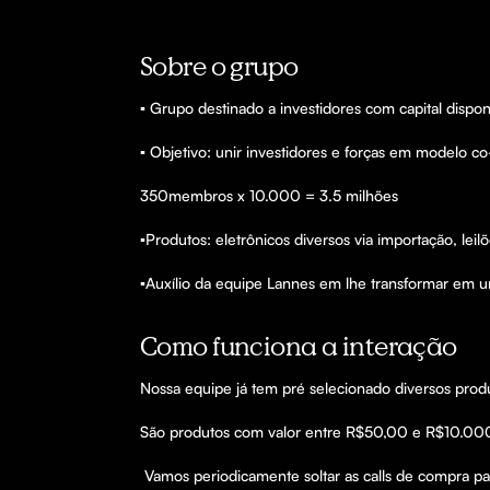
Sobre o grupo
▪️ Grupo destinado a investidores com capital disp
▪️ Objetivo: unir investidores e forças em modelo 
350membros x 10.000 = 3.5 milhões 

▪️Produtos: eletrônicos diversos via importação, lei
▪️Auxílio da equipe Lannes em lhe transformar em
Como funciona a interação
Nossa equipe já tem pré selecionado diversos pro
São produtos com valor entre R$50,00 e R$10.000,0
 Vamos periodicamente soltar as calls de compra para que nossos membros comprem os produtos diretamente com fornecedores. Fiquem atentos as CALLS.
