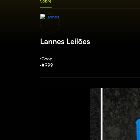
Sobre
Lannes Leilões
▪️Coop 

▪️#999