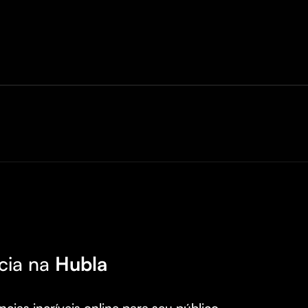
cia na
Hubla
cias incríveis online para seu público.