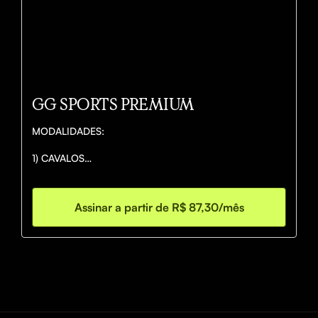
MELHOR GERENCIAMENTO DE BANCA.
GG SPORTS PREMIUM
MODALIDADES:

1) CAVALOS

2) NBA (BASQUETE)

3) NFL (FUTEBOL AMERICANO)

4) NHL (HÓQUEI NO GELO)

Assinar a partir de R$ 87,30/mês
5) MLB (BASEBALL)

6) NCAAB (BASQUETE AMERICANO UNIVERSITÁRIO)

7) NCAAF (FUTEBOL AMERICANO UNIVERSÁRIO)

* As dicas serão enviadas em TODOS esses esportes 
dentro do período da temporada de cada um.