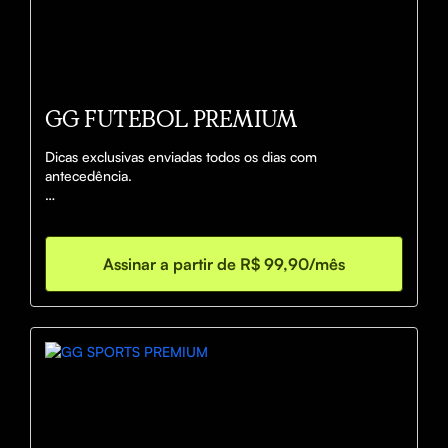
GG FUTEBOL PREMIUM
Dicas exclusivas enviadas todos os dias com 
antecedência. 

Metodologia com um ALTO VOLUME de entradas: em 
média 5 - 20 entradas POR DIA.

Assinar a partir de R$ 99,90/mês
Ideal pra quem tem BANCA BAIXA.

Equipe composta por três TIPSTERS (ANALISTAS) 
especialistas em diversos mercados ESPECIAIS: PASSES 
/ FINALIZAÇÕES / DESARMES.

* Acesso a COMUNIDADE DO GG: CHAT DE 
CONVERSA 

* PLANILHA PERSONALIZADA

* CONSULTA INDIVIDUALIZADA PRA DEFINIR O 