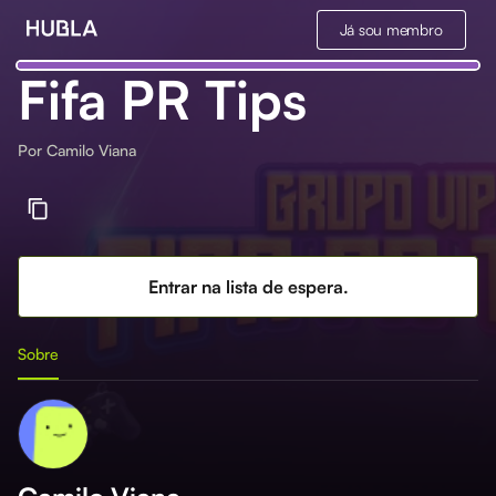
Já sou membro
Fifa PR Tips
Por
Camilo Viana
Entrar na lista de espera.
Sobre