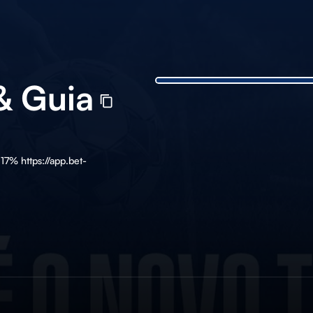
& Guia
7% https://app.bet-