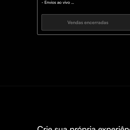
- Envios ao vivo 

- Envios pré-live

Tipsters: 

Vendas encerradas
TOM (@THKTips)

Syro Sirotheau
Crie sua própria experiên