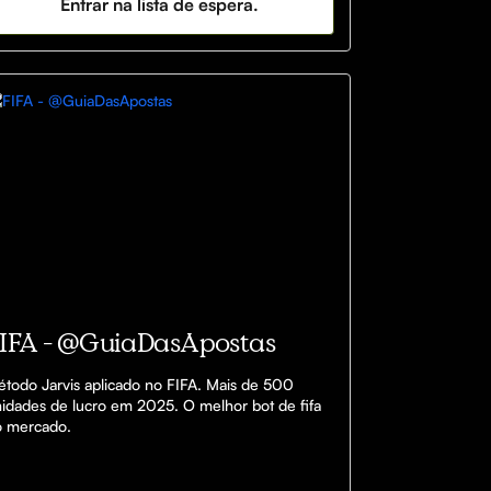
Entrar na lista de espera.
p=docslist_api&filetype=msexcel
IFA - @GuiaDasApostas
todo Jarvis aplicado no FIFA. Mais de 500 
idades de lucro em 2025. O melhor bot de fifa 
do mercado. 