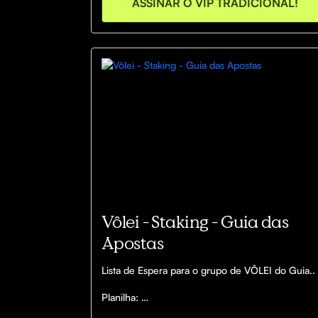
ASSINAR O VIP TRADICIONAL!
Vôlei - Staking - Guia das
Apostas
Lista de Espera para o grupo de VÔLEI do Guia..

Planilha: 
https://docs.google.com/file/d/1q0Hd1eRmdV-