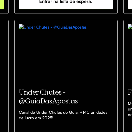
Entrar na lista de espera.
us
Under Chutes -
F
@GuiaDasApostas
Mé
un
Canal de Under Chutes do Guia. +140 unidades 
de lucro em 2025!