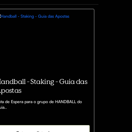
andball - Staking - Guia das
postas
sta de Espera para o grupo de HANDBALL do 
ia..

anilha: 
tps://docs.google.com/file/d/1m6QpsMzpn_Kxxd
bZiVUuTL6mXGAkICB/edit?