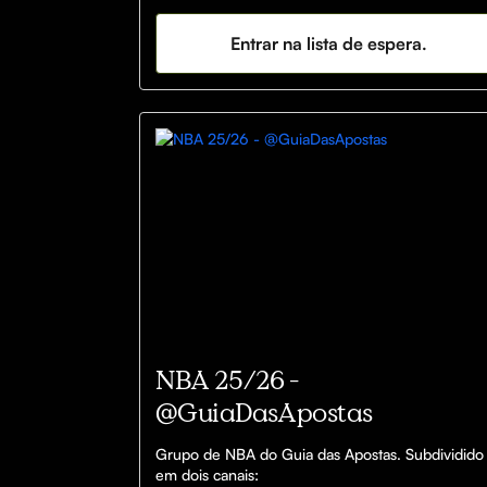
yKgFaEUXwRYGyaGjsZLyH/edit?
usp=docslist_api&filetype=msexcel
Entrar na lista de espera.
NBA 25/26 -
@GuiaDasApostas
Grupo de NBA do Guia das Apostas. Subdividido 
em dois canais:
