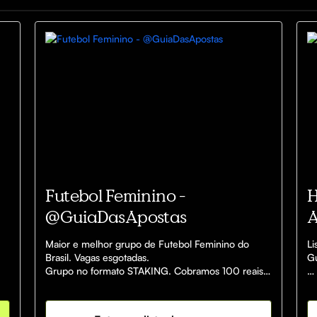
Futebol Feminino -
H
@GuiaDasApostas
A
Maior e melhor grupo de Futebol Feminino do 
Li
Brasil. Vagas esgotadas. 

Gu
Grupo no formato STAKING. Cobramos 100 reais 
por cada unidade de lucro que obtiver durante o 
Pl
mês;
ht
G