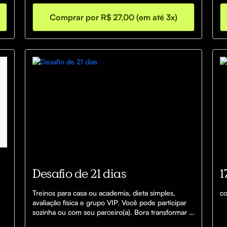
o 
Fortalecer seu Corpo e aliviar os desconfortos 
mais comuns da gravidez.
Comprar por R$ 27,00 (em até 3x)
Desafio de 21 dias
1
Treinos para casa ou academia, dieta simples, 
co
avaliação física e grupo VIP. Você pode participar 
sozinha ou com seu parceiro(a). Bora transformar 
sua rotina e seu corpo em 3 semanas?