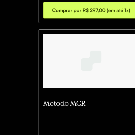
ajudam a prevenir dores, melhoram sua disposiçã
e fortalecem seu corpo para o parto e a 
Comprar por R$ 297,00 (em até 1x)
recuperação.
Metodo MCR