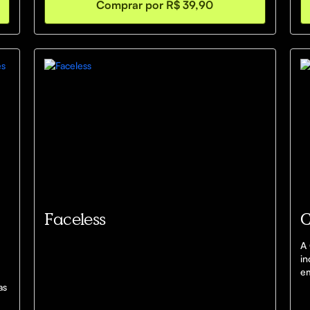
Comprar por R$ 39,90
estrutura de vendas internacionais.
Faceless
C
A 
in
em
ga
as
In