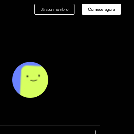
Já sou membro
Comece agora