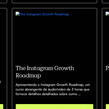
W
The Instagram Growth
P
Roadmap
 
Apresentando o Instagram Growth Roadmap, um 
curso abrangente de áudio/vídeo de 3 horas que 
 
fornece detalhes detalhados sobre como 
amplificar massivamente sua voz e aumentar seu 
alcance no Instagram. Todo o curso já está 
traduzido pro inglês para você usar na sua 