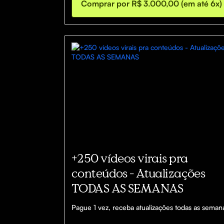
Danielle Reis

Comprar por R$ 3.000,00 (em até 6x)
Espaço de networking exclusivo para as 
empresarias Founder

Welcome Kit
+250 vídeos virais pra
conteúdos - Atualizações
TODAS AS SEMANAS
Pague 1 vez, receba atualizações todas as seman