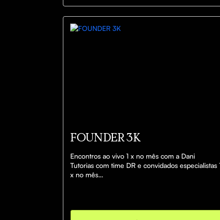
FOUNDER 3K
Encontros ao vivo 1 x no mês com a Dani

Tutorias com time DR e convidados especialistas 1
x no mês

Acompanhamento diário por mim e minha equipe
por 6 meses em um grupo de Whatsapp

Plano de implementação guiado

1 Encontro individual de Refinamento com 