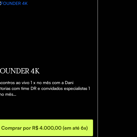
OUNDER 4K
contros ao vivo 1 x no mês com a Dani

torias com time DR e convidados especialistas 1 
no mês

ompanhamento diário por mim e minha equipe 
r 6 meses em um grupo de Whatsapp

ano de implementação guiado

Encontro individual de Refinamento com 
nielle Reis

Comprar por R$ 4.000,00 (em até 6x)
paço de networking exclusivo para as 
presarias Founder
