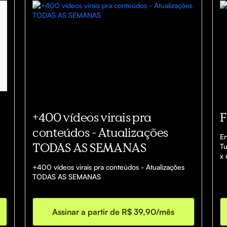
+400 vídeos virais pra
F
conteúdos - Atualizações
En
TODAS AS SEMANAS
Tu
x 
Ac
+400 vídeos virais pra conteúdos - Atualizações 
po
TODAS AS SEMANAS
Pl
1 
Da
Assinar a partir de R$ 39,90/mês
Es
em