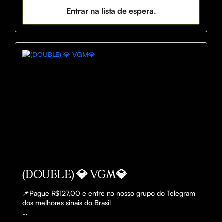
Até 98$ de assertividade✅

Entrar na lista de espera.
📞SUPORTE - 
https://www.instagram.com/vemganharmoney/

🔴 Ao comprar você compreende e concorda que o 
papel do nosso robô é apenas auxiliar nas suas decisões 
na hora de apostar e como apostar. Enfatizamos que são 
vocês quem decidem se vão apostar ou não, 
consequentemente, responsáveis pelo sucesso ou 
insucesso das suas decisões
(DOUBLE) 💎 VGM💎
📌Pague R$127,00 e entre no nosso grupo do Telegram 
dos melhores sinais do Brasil

Com cerca de 150+ GREENS✅ POR DIA.
