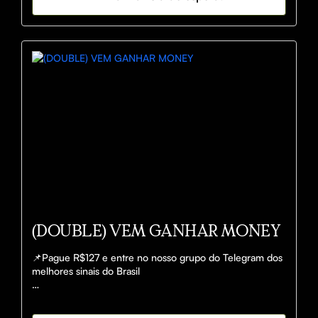
fixadas

📞 SUPORTE - 
https://www.instagram.com/vemganharmoney/

🔴 Ao comprar você compreende e concorda que o 
papel do nosso robô é apenas auxiliar nas suas decisões 
na hora de apostar e como apostar. Enfatizamos que são 
vocês quem decidem se vão apostar ou não, 
consequentemente, responsáveis pelo sucesso ou 
insucesso das suas decisões
(DOUBLE) VEM GANHAR MONEY
📌Pague R$127 e entre no nosso grupo do Telegram dos 
melhores sinais do Brasil

Com cerca de 150+ GREENS✅ POR DIA.
