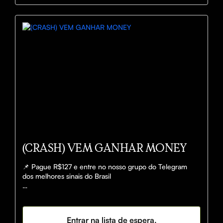
https://www.instagram.com/vemganharmoney/
(CRASH) VEM GANHAR MONEY
📌 Pague R$127 e entre no nosso grupo do Telegram 
dos melhores sinais do Brasil

🤑 Com cerca de 150 GREENS✅ DIARIAMENTE.

🚨 Após acessar o grupo, lembre-se de ler as instruções 
Entrar na lista de espera.