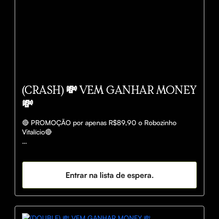
(CRASH) 💸 VEM GANHAR MONEY
💸
🔴 PROMOÇÃO por apenas R$89,90 o Robozinho 
Vitalício🔴

🤑 Com cerca de 150 GREENS✅ DIARIAMENTE.

✅ Até 98% de ASSERTIVIDADE

Entrar na lista de espera.
📞 SUPORTE - 