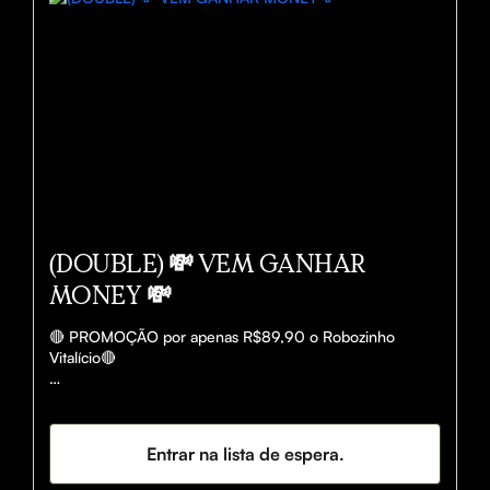
(DOUBLE) 💸 VEM GANHAR
MONEY 💸
🔴 PROMOÇÃO por apenas R$89,90 o Robozinho 
Vitalício🔴

Com cerca de 150+ GREENS✅ POR DIA.

Até 98% de ASSERTIVIDADE✅

Entrar na lista de espera.
📞SUPORTE - 