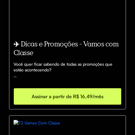
✈️ Dicas e Promoções - Vamos com
Classe
Você quer ficar sabendo de todas as promoções que 
estão acontecendo?

Entre hoje mesmo para o nosso Grupo de Dicas e 
Promoções!

Assinar a partir de R$ 16,49/mês
Neste grupo enviamos as oportunidades diariamente 
para você aproveitar promo promoções, oportunidades, 
compras turbinadas, bônus de transferência, cashbacks e 