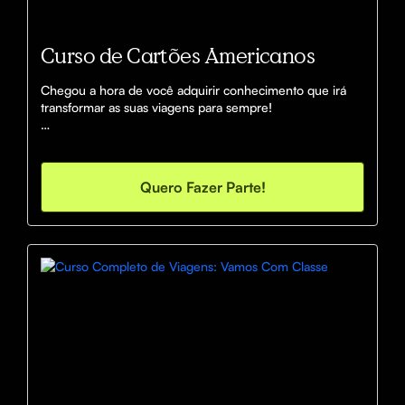
Curso de Cartões Americanos
Chegou a hora de você adquirir conhecimento que irá 
transformar as suas viagens para sempre!

O Curso de Cartões Americanos do Vamos Com Classe 
vai te ajudar a desvendar um mundo de oportunidades 
que cartões americanos trazem para quem gosta de 
Quero Fazer Parte!
viajar!

Vamos falar sobre abertura de contas, cartões 
recomendados, acúmulo de pontos, estratégias, além de 
aulas especiais como investimentos no Exterior, para 
quem quer dolarizar seu patrimônio, e muito mais...

Tudo isto com a mentoria direta do Rony, profundo 
conhecedor do mercado americano de pontos e milhas, 
e que estará no grupo de WhatsApp com você 
mostrando cada possibilidade para te ajudar!