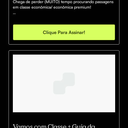
Chega de perder (MUITO) tempo procurando passagens 
em classe econômica/ econômica premium!

O Grupo de Emissões Econômicas envia diariamente 
super oportunidades para você utilizar suas milhas 
aéreas em emissões pelo mundo!
Clique Para Assinar!
Vamos com Classe + Guia da