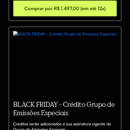
Comprar por R$ 1.497,00 (em até 12x)
O que vem por aí não é um curso comum: é o passo a 
passo prático que vai te mostrar, de forma simples, como 
transformar seus pontos e milhas em viagens inesquecíve
BLACK FRIDAY - Crédito Grupo de
Emissões Especiais
Créditos serão adicionados a sua assinatura vigente do 
Grupo de Emissões Especiais.
