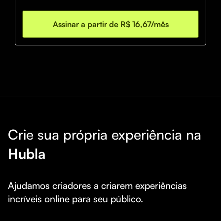
por agora, e lá eu vou COMPARTILHAR TODAS 
MINHAS BETS que eu faço juntamente com a minha 
Assinar a partir de R$ 16,67/mês
equipe, acredito que fiz vocês forrarem ao longo desses 
dias e quem confiar nesse projeto vai forrar mais ainda! 
🚀
Crie sua própria experiência na
Hubla
Ajudamos criadores a criarem experiências 
incríveis online para seu público.