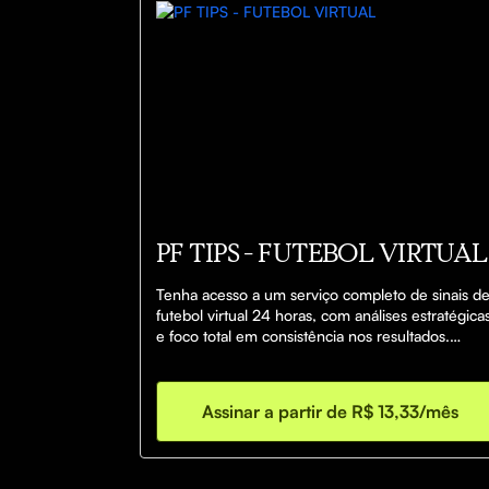
PF TIPS - FUTEBOL VIRTUAL
Tenha acesso a um serviço completo de sinais de
futebol virtual 24 horas, com análises estratégicas
e foco total em consistência nos resultados.

Aqui você não depende de sorte — trabalhamos 
com leitura de jogo, timing de entrada e gestão 
Assinar a partir de R$ 13,33/mês
para buscar os melhores momentos do mercado