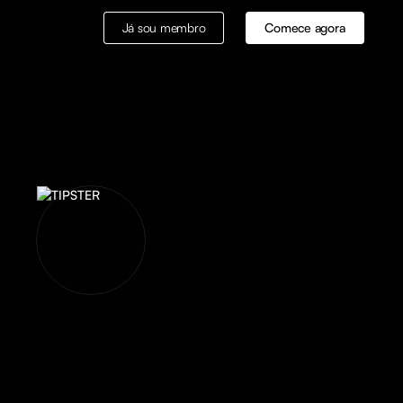
Já sou membro
Comece agora