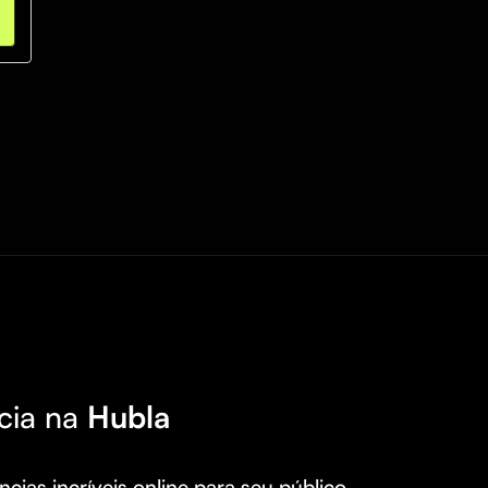
cia na
Hubla
cias incríveis online para seu público.