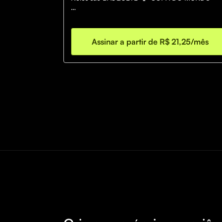
FUTEBOL⚽️ ESCANTEIO ⛳️
Assinar a partir de R$ 21,25/mês