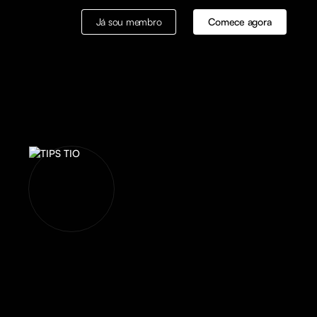
Já sou membro
Comece agora