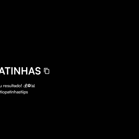
PATINHAS
resultado! 💰⚽️📊

opatinhastiips
