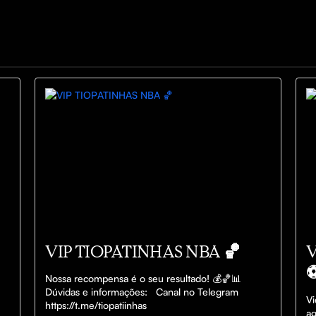
VIP TIOPATINHAS NBA 🏀
V
⚽
Nossa recompensa é o seu resultado! 💰🏀📊 
Dúvidas e informações:   Canal no Telegram  
Vi
https://t.me/tiopatiinhas
ag