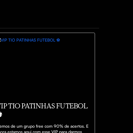
IP TIO PATINHAS FUTEBOL
️
emos de um grupo free com 90% de acertos. E 
ora estamos aqui com esse VIP para darmos 