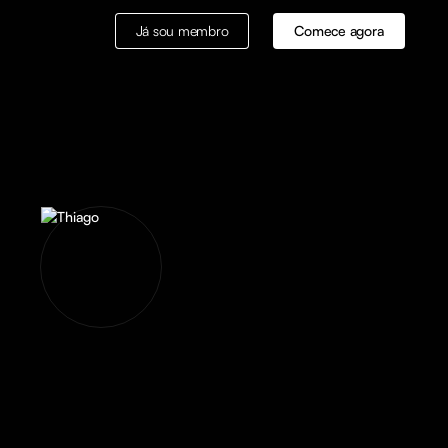
Já sou membro
Comece agora