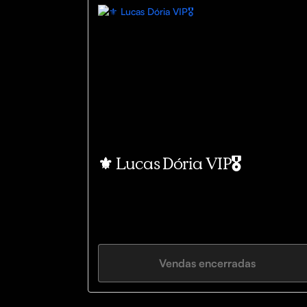
⚜️ Lucas Dória VIP🎖️
Vendas encerradas