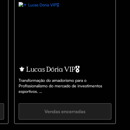
⚜️ Lucas Dória VIP🎖️
Transformação do amadorismo para o 
Profissionalismo do mercado de investimentos 
esportivos. 

Futuros investidores esportivos!

Vendas encerradas
Saímos do CLT para uma renda de 8.000,00 
mensais!