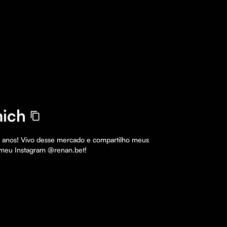
ich
4 anos! Vivo desse mercado e compartilho meus 
o meu Instagram @renan.bet!