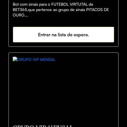
Bot com sinais para o FUTEBOL VIRTUTAL da 
BET365,que pertence ao grupo de sinais PITACOS DE 
OURO.

Fomos denominados como "O TERROR DA BET".

Entrar na lista de espera.
Quais são as entradas que nosso usuário do PITABOT 
terá direito?

AMBAS MARCAM

💵Venha com a gente, respeitem nossa gestão de banca 
e vamos lucrar!!! 💵

❌TODAS AS INFORMAÇÕES CONTIDAS NO GRUPO 
SÃO PROTEGIDAS CONTRA CÓPIA, QUALQUER 
REPRODUÇÃO DA MESMA SERÁ PASSIVEL DE 
PUNIÇÃO COM MULTA E EXCLUSÃO PERMANENTE 
DO GRUPO SEM DIREITO A REEMBOLSO.❌

🔞 PROIBIDO PARA MENORES DE 18 ANOS 🔞