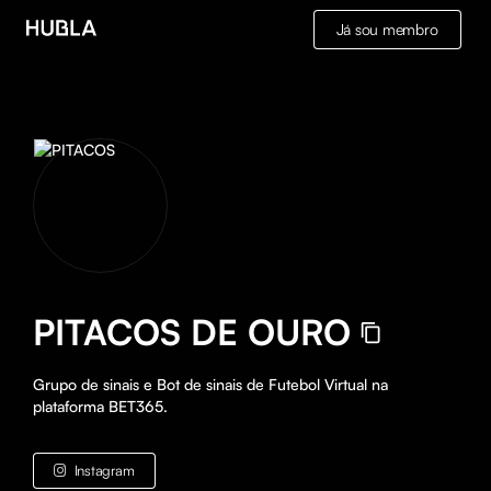
Já sou membro
PITACOS DE OURO
Grupo de sinais e Bot de sinais de Futebol Virtual na 
plataforma BET365.
Instagram