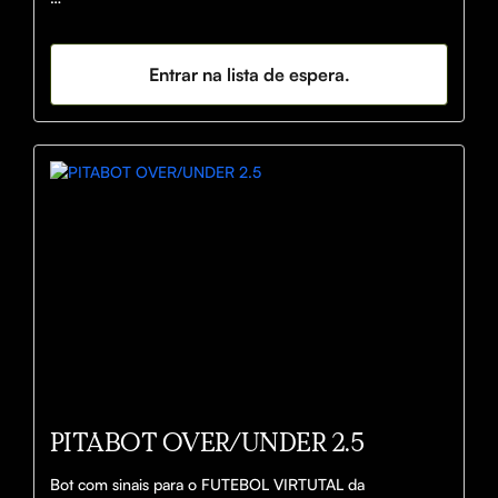
Quais as entradas o nosso usuário do GRUPO VIP terá 
direito?

Entrar na lista de espera.
Ambas Marcam

Over 3.5💸

💵Venha com a gente, respeitem nossa gestão de banca 
e vamos lucrar!!! 💵

OBS²: SINAIS DE SEGUNDA A SÁBADO.

❌TODAS AS INFORMAÇÕES CONTIDAS NO GRUPO 
SÃO PROTEGIDAS CONTRA CÓPIA, QUALQUER 
REPRODUÇÃO DA MESMA SERÁ PASSIVEL DE 
PUNIÇÃO COM MULTA E EXCLUSÃO PERMANENTE 
DO GRUPO SEM DIREITO A REEMBOLSO.❌

🔞 PROIBIDO PARA MENORES DE 18 ANOS 🔞
PITABOT OVER/UNDER 2.5
Bot com sinais para o FUTEBOL VIRTUTAL da 