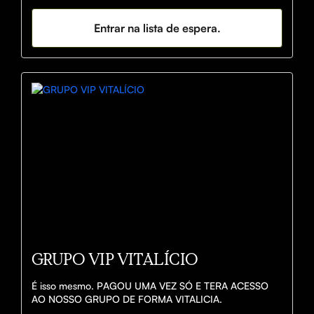
JÁ SOMOS CONSOLIDADOS NO MERCADO DE 
Entrar na lista de espera.
INVESTIMENTOS ESPORTIVOS DA BET365 E ESTAMOS 
ESPANDINDO PARA A BLAZE COM ESSE BOT 
INCRIVEL.
GRUPO VIP VITALÍCIO
É isso mesmo. PAGOU UMA VEZ SÓ E TERA ACESSO 
AO NOSSO GRUPO DE FORMA VITALICIA. 
