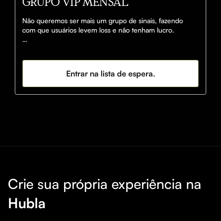
GRUPO VIP MENSAL
Não queremos ser mais um grupo de sinais, fazendo 
com que usuários levem loss e não tenham lucro.

Analisamos de fato o mercado e operamos junto com 
vocês, buscamos a perfeição e lucratividade diária.

Entrar na lista de espera.
Quais as entradas o nosso usuário do GRUPO VIP terá 
direito?

Ambas Marcam

Over 3.5💸

💵Venha com a gente, respeitem nossa gestão de banca 
e vamos lucrar!!! 💵

OBS²: SINAIS DE SEGUNDA A SÁBADO.

Crie sua própria experiência na
❌TODAS AS INFORMAÇÕES CONTIDAS NO GRUPO 
Hubla
SÃO PROTEGIDAS CONTRA CÓPIA, QUALQUER 
REPRODUÇÃO DA MESMA SERÁ PASSIVEL DE 
PUNIÇÃO COM MULTA E EXCLUSÃO PERMANENTE 