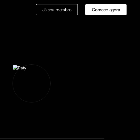
Já sou membro
Comece agora