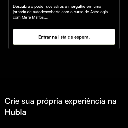
Descubra o poder dos astros e mergulhe em uma 
jornada de autodescoberta com o curso de Astrologia 
com Mirra Máttos.

Com uma didática simples e acessível, você irá ganhar 
uma compreensão mais profunda de si mesma.

Entrar na lista de espera.
Aprenda a usar a Astrologia como uma ferramenta 
poderosa para o seu autodesenvolvimento, inteligência 
emocional e poder pessoal.

Desperte o seu potencial ilimitado e comece a escrever 
o seu próprio destino!
Crie sua própria experiência na
Hubla