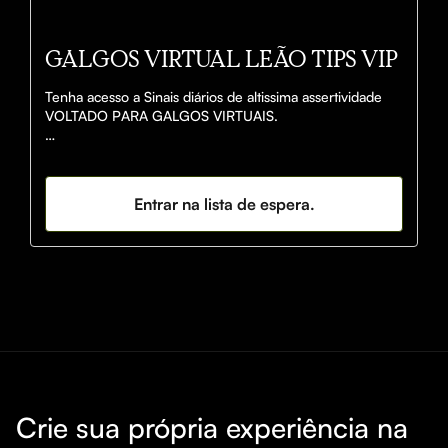
GALGOS VIRTUAL LEÃO TIPS VIP
Tenha acesso a Sinais diários de altissima assertividade 
VOLTADO PARA GALGOS VIRTUAIS.

Se você ainda não conhece a Leão Tips, saiba que 
somos Traders Profissionais a mais de 10 anos, com 
Expertise nos seguintes Mercados:

Entrar na lista de espera.
💎 FUTEBOL REAL

💎 FUTEBOL VIRTUAL

💎 SPEEDWAY VIRTUAL

💎 GALGOS VIRTUAL - ÚNICOS NO BRASIL

💎 CRICKET VIRTUAL - ÚNICOS NO BRASIL

Entrando para o nosso time, você não irá apenas 
receber sinais diariamente. Você terá nosso contato 
direto para tirar dúvidas e treinamento para operar no 
mercado.
Crie sua própria experiência na