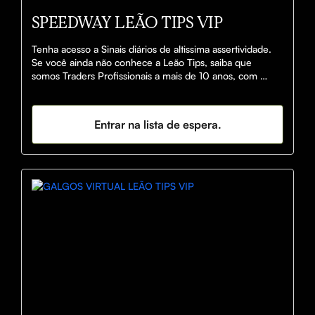
SPEEDWAY LEÃO TIPS VIP
Tenha acesso a Sinais diários de altissima assertividade.

Se você ainda não conhece a Leão Tips, saiba que 
somos Traders Profissionais a mais de 10 anos, com 
Expertise nos seguintes Mercados:

💎 FUTEBOL REAL

Entrar na lista de espera.
💎 FUTEBOL VIRTUAL

💎 SPEEDWAY VIRTUAL

💎 GALGOS VIRTUAL

Entrando para o nosso time, você não irá apenas 
receber sinais diariamente. Você terá nosso contato 
direto para tirar dúvidas e treinamento para operar no 
mercado.