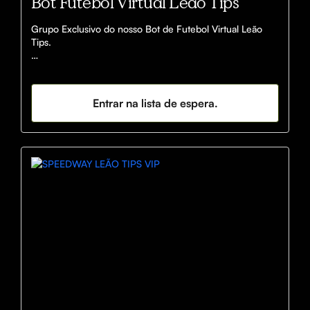
Bot Futebol Virtual Leão Tips
Grupo Exclusivo do nosso Bot de Futebol Virtual Leão 
Tips.

Nosso Bot está programado com os nossos Top 10 
Padrões mais assertivos, e onde centenas de alunos 
Lucram todos os dias.

Entrar na lista de espera.
Se está buscando finalmente ter constância e 
recorrência no mercado de futebol virtual, então está no 
Lugar certo

Receba Sinais 24hrs por dia, todos os dias da semana

Terá acesso ao treinamento Simba, onde ensinaremos os 
fundamentos do Futebol Virtual e o que deve fazer para 
ser de uma vez por todas Lucrativo neste mercado 
multimilionário.