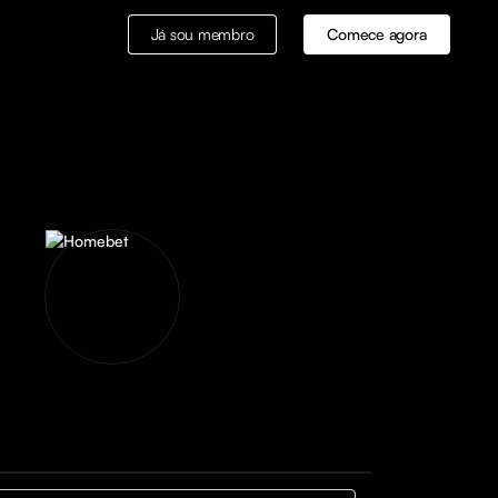
Já sou membro
Comece agora