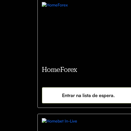
HomeForex
Entrar na lista de espera.