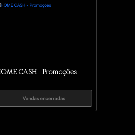
OME CASH - Promoções
Vendas encerradas