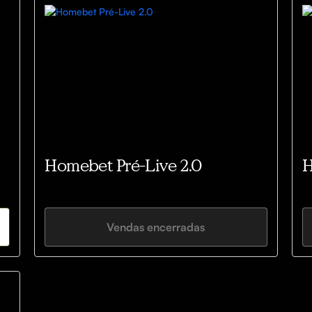
Homebet Pré-Live 2.0
H
Vendas encerradas