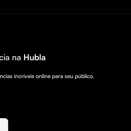
cia na
Hubla
cias incríveis online para seu público.