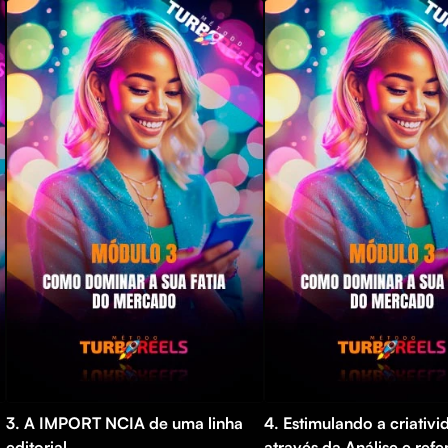
3. A IMPORT NCIA de uma linha
4. Estimulando a criativ
editorial
através da Análise e refe