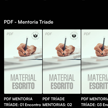
PDF - Mentoria Tríade
PDF MENTORIA
PDF TRÍADE
PDF MENTORI
TRÍADE: 01 Encontro
MENTORIAS: 02
TRÍADE: 03 En