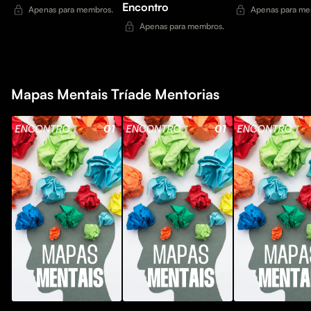
Encontro
Apenas para membros.
Apenas para me
Apenas para membros.
Mapas Mentais Tríade Mentorias