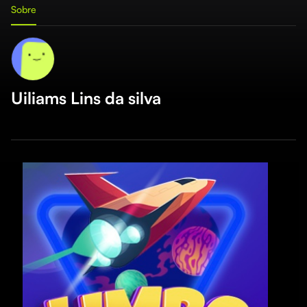
Sobre
Uiliams Lins da silva
Th
is
a
mo
wi