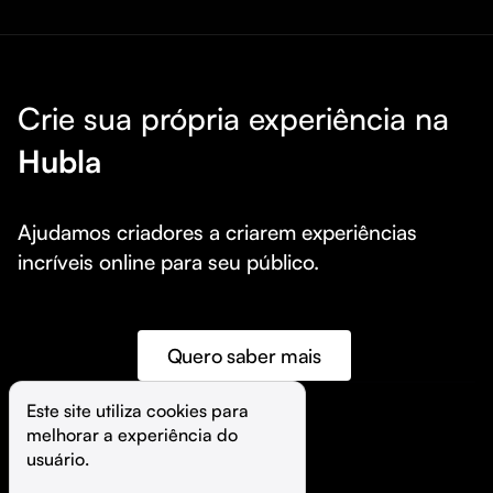
Crie sua própria experiência na
Hubla
Ajudamos criadores a criarem experiências 
incríveis online para seu público.
Quero saber mais
Este site utiliza cookies para 
melhorar a experiência do 
©️
Hubla Tecnologia Ltda • 
2026
usuário.