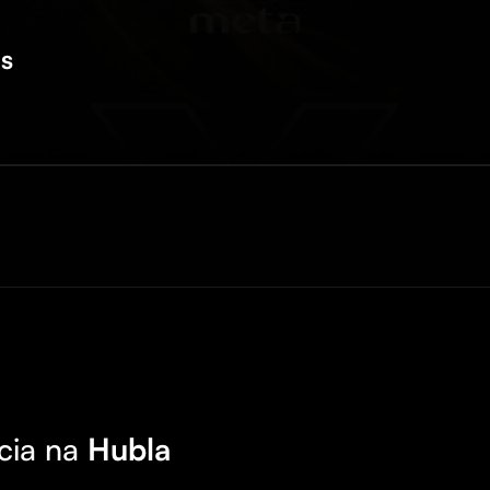
as
cia na
Hubla