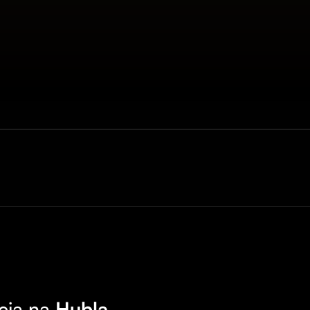
cia na
Hubla