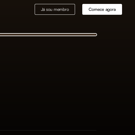
Já sou membro
Comece agora