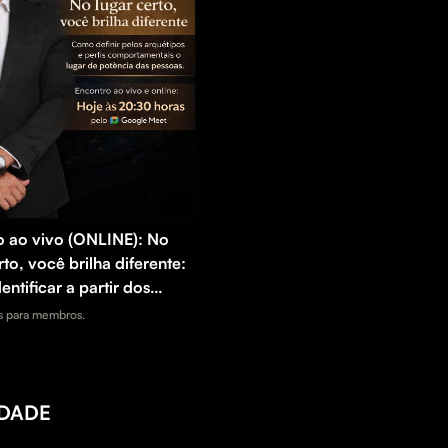
o ao vivo (ONLINE): No
rto, você brilha diferente:
ntificar a partir dos
os e perfis
 para membros.
amentais o lugar de
a das pessoas.
IDADE