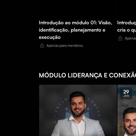
Introdução ao módulo 01: Visão,
Introdu
identificação, planejamento e
cria o q
execução
Apenas
Apenas para membros.
MÓDULO LIDERANÇA E CONEXÃ
29
JAN