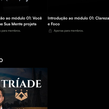
ção ao módulo 01: Você
Introdução ao módulo 01: Clarez
ue Sua Mente projeta
e Foco
 para membros.
Apenas para membros.
O