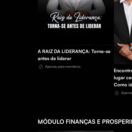
A RAIZ DA LIDERANÇA: Torne-se
antes de liderar
Apenas para membros.
Encontr
lugar ce
Como ide
arquétip
Apenas
comport
potênci
MÓDULO FINANÇAS E PROSPER