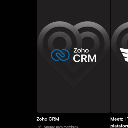
Zoho CRM
Meetz |
platafo
Apenas para membros.