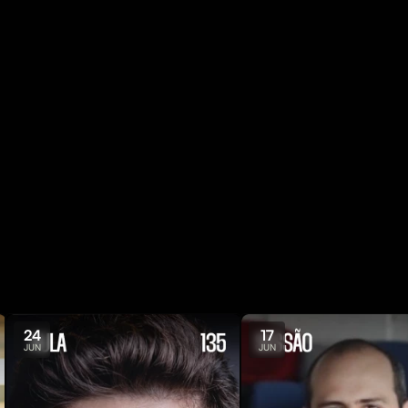
24
17
JUN
JUN