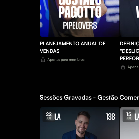
PLANEJAMENTO ANUAL DE
DEFINI
VENDAS
"DESLI
PERFO
Apenas para membros.
Apenas
Sessões Gravadas - Gestão Comer
22
15
JUL
JUL