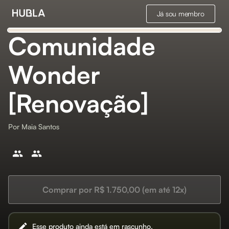
Já sou membro
Comunidade
Wonder
[Renovação]
Por
Maia Santos
Comprar por R$ 1.750,00 (em até 12x)
Esse produto ainda está em rascunho.