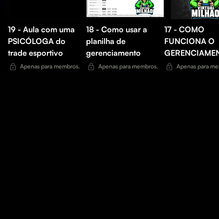
19 - Aula com uma
18 - Como usar a
17 - COMO
PSICÓLOGA do
planilha de
FUNCIONA O
trade esportivo
gerenciamento
GERENCIAME
Apenas para membros.
Apenas para membros.
Apenas para me