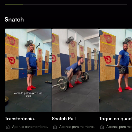
Snatch
Transferência.
Snatch Pull
Toque no quadr
Apenas para membros.
Apenas para membros.
Apenas para me