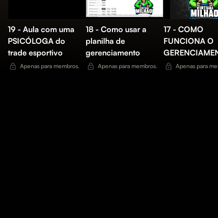
19 - Aula com uma
18 - Como usar a
17 - COMO
PSICÓLOGA do
planilha de
FUNCIONA O
trade esportivo
gerenciamento
GERENCIAME
Apenas para membros.
Apenas para membros.
Apenas para me