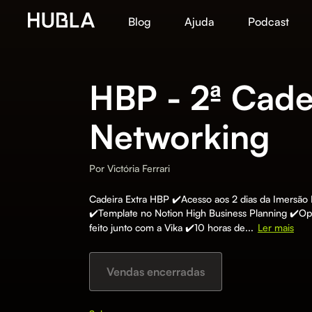
Blog
Ajuda
Podcast
HBP - 2ª Cadei
Networking
Por
Victória Ferrari
Cadeira Extra HBP ✔️Acesso aos 2 dias da Imersão 
✔️Template no Notion High Business Planning ✔️O
feito junto com a Vika ✔️10 horas de...
Ler mais
Vendas encerradas