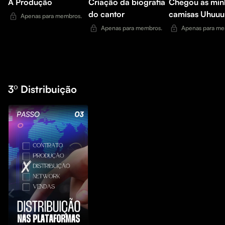
A Produção
Criação da biografia
Chegou as min
do cantor
camisas Uhuuu!
Apenas para membros.
Apenas para membros.
Apenas para me
3º Distribuição